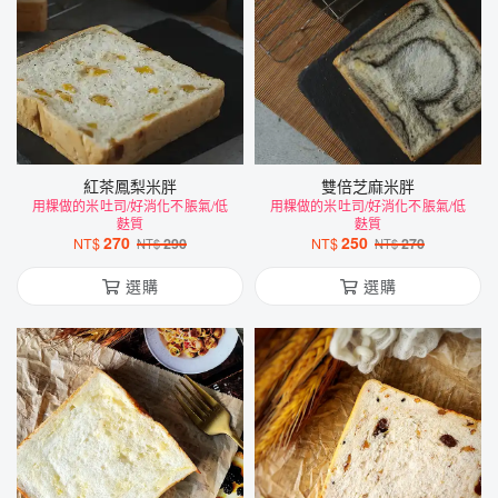
紅茶鳳梨米胖
雙倍芝麻米胖
用粿做的米吐司/好消化不脹氣/低
用粿做的米吐司/好消化不脹氣/低
麩質
麩質
270
250
NT$
290
NT$
270
NT$
NT$
選購
選購