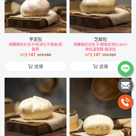
芋泥包
芝麻包
用粿做的米包子/好消化不脹氣/低
用粿做的米包子/順食好消化/24小
麩質
時低溫發酵/無添加
147
147
NT$
153
NT$
157
NT$
NT$
選購
選購