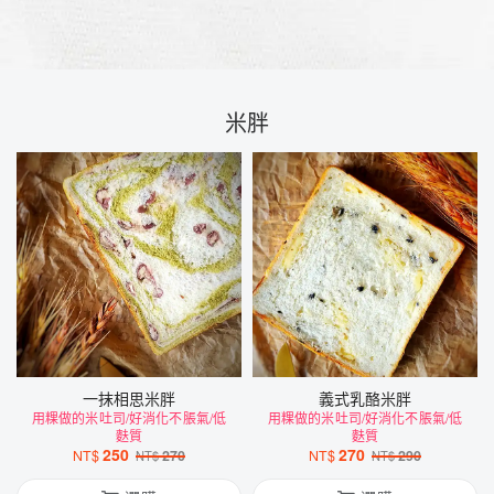
米胖
一抹相思米胖
義式乳酪米胖
用粿做的米吐司/好消化不脹氣/低
用粿做的米吐司/好消化不脹氣/低
麩質
麩質
250
270
NT$
270
NT$
290
NT$
NT$