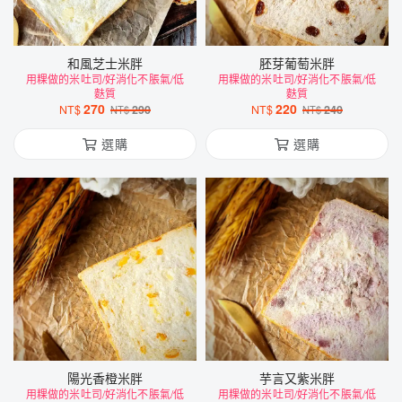
和風芝士米胖
胚芽葡萄米胖
用粿做的米吐司/好消化不脹氣/低
用粿做的米吐司/好消化不脹氣/低
麩質
麩質
270
220
NT$
290
NT$
240
NT$
NT$
選購
選購
陽光香橙米胖
芋言又紫米胖
用粿做的米吐司/好消化不脹氣/低
用粿做的米吐司/好消化不脹氣/低