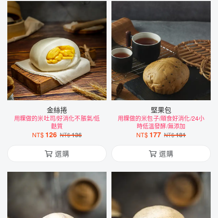
金絲捲
堅果包
用粿做的米吐司/好消化不脹氣/低
用粿做的米包子/順食好消化/24小
麩質
時低溫發酵/無添加
126
177
NT$
136
NT$
181
NT$
NT$
選購
選購