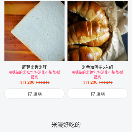
胚芽米香米胖
米香海鹽捲5入組
用粿做的米吐司/好消化不脹氣/低
用粿做的米麵包/好消化不脹氣/低
麩質
麩質
200
230
NT$
210
NT$
240
NT$
NT$
選購
選購
米饅好吃的