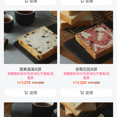
選購
選購
堅果滿滿米胖
玫莓花田米胖
用粿做的米吐司/好消化不脹氣/低
用粿做的米吐司/好消化不脹氣/低
麩質
麩質
270
220
NT$
290
NT$
250
NT$
NT$
選購
選購