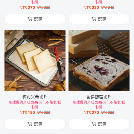
麩質
麩質
270
230
NT$
280
NT$
240
NT$
NT$
選購
選購
經典米香米胖
紫是藍莓米胖
用粿做的米吐司/好消化不脹氣/低
用粿做的米吐司/好消化不脹氣/低
麩質
麩質
190
270
NT$
200
NT$
290
NT$
NT$
選購
選購