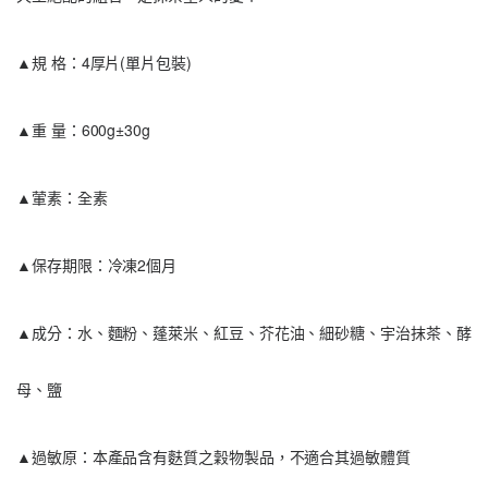
▲規 格：4厚片(單片包裝)
▲重 量：600g±30g
▲葷素：全素
▲保存期限：冷凍2個月
▲成分：水、麵粉、蓬萊米、紅豆、芥花油、細砂糖、宇治抹茶、酵
母、鹽
▲過敏原：本產品含有麩質之穀物製品，不適合其過敏體質