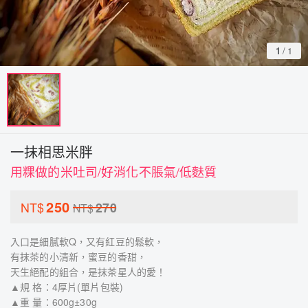
1
/
1
一抹相思米胖
用粿做的米吐司/好消化不脹氣/低麩質
250
NT$
270
NT$
入口是細膩軟Q，又有紅豆的鬆軟，
有抹茶的小清新，蜜豆的香甜，
天生絕配的組合，是抹茶星人的愛！
▲規 格：4厚片(單片包裝)
▲重 量：600g±30g