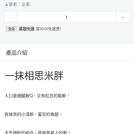
▲葷素：全素
-
+
滿額免運
滿3000免運費!
全店
產品介紹
一抹相思米胖
入口是細膩軟Q，又有紅豆的鬆軟，
有抹茶的小清新，蜜豆的香甜，
天生絕配的組合，是抹茶星人的愛！