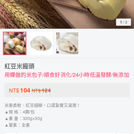
1
/
3
紅豆米饅頭
用粿做的米包子/順食好消化/24小時低溫發酵/無添加
104
NT$
124
NT$
米香柔軟、紅豆細緻，口感紮實又溫潤！
▲規 格：4顆/包
▲重 量：320g±30g
▲葷素：全素