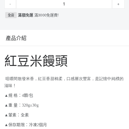
-
+
滿額免運
滿3000免運費!
全店
產品介紹
紅豆米饅頭
咀嚼間散發米香，紅豆香甜棉柔，口感層次豐富，是記憶中純樸的
滋味
！
▲規 格：4顆
/
包
▲重 量：320
g
±
30g
▲葷素：全素
▲保存期限：冷凍
2
個月