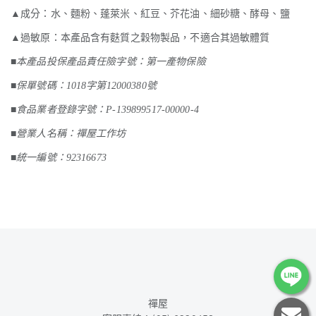
▲成分：水、麵粉、蓬萊米、紅豆、芥花油、細砂糖、酵母、鹽
▲過敏原：本產品含有麩質之穀物製品，不適合其過敏體質
■本產品投保產品責任險字號：第一產物保險
■保單號碼：
1018
字第
12000380
號
■食品業者登錄字號：
P-139899517-00000-4
■營業人名稱：禪屋工作坊
■統一編號：
92316673
禪屋