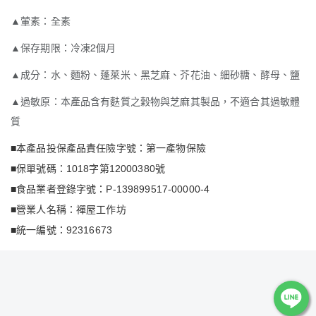
▲葷素：全素
▲保存期限：冷凍2個月
▲成分：水、麵粉、蓬萊米、黑芝麻、芥花油、細砂糖、酵母、鹽
▲過敏原：本產品含有麩質之穀物與芝麻其製品，不適合其過敏體
質
本產品投保產品責任險字號：第一產物保險
■
保單號碼：
字第
號
■
1018
12000380
食品業者登錄字號：
■
P-139899517-00000-4
營業人名稱：禪屋工作坊
■
統一編號：
■
92316673