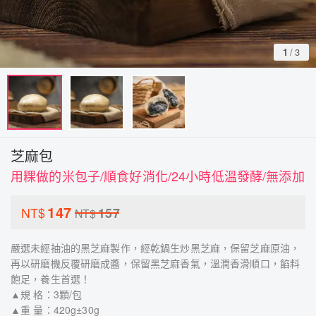
1
/
3
芝麻包
用粿做的米包子/順食好消化/24小時低溫發酵/無添加
147
NT$
157
NT$
嚴選未經抽油的黑芝麻製作，經乾鍋生炒黑芝麻，保留芝麻原油，
再以研磨機反覆研磨成醬，保留黑芝麻香氣，溫潤香滑順口，餡料
飽足，養生首選！
▲規 格：3顆/包
▲重 量：420g±30g