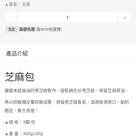
▲葷素：全素
-
+
滿額免運
滿3000免運費!
全店
產品介紹
芝麻包
嚴選未經抽油的黑芝麻製作，經乾鍋生炒黑芝麻，保留芝麻原油，
再以研磨機反覆研磨成醬，保留黑芝麻香氣，溫潤香滑順口，餡料
飽足，養生首選！
▲規 格：3顆/包
▲重 量：420g±30g